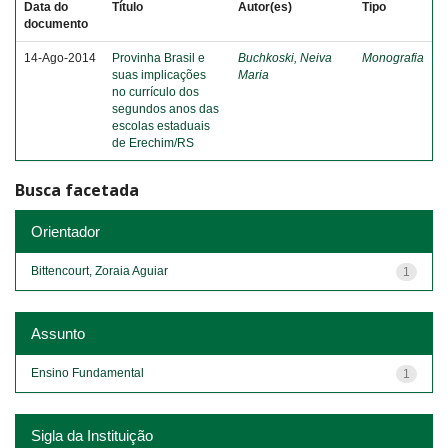
Data do
Título
Autor(es)
Tipo
documento
14-Ago-2014
Provinha Brasil e
Buchkoski, Neiva
Monografia
suas implicações
Maria
no currículo dos
segundos anos das
escolas estaduais
de Erechim/RS
Busca facetada
Orientador
Bittencourt, Zoraia Aguiar
1
Assunto
Ensino Fundamental
1
Sigla da Instituição