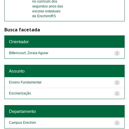
no currículo dos
segundos anos das
escolas estaduais
de Erechim/RS
Busca facetada
Orientador
Bittencourt, Zoraia Aguiar
1
Assunto
Ensino Fundamental
1
Escolarização
1
Departamento
Campus Erechim
1