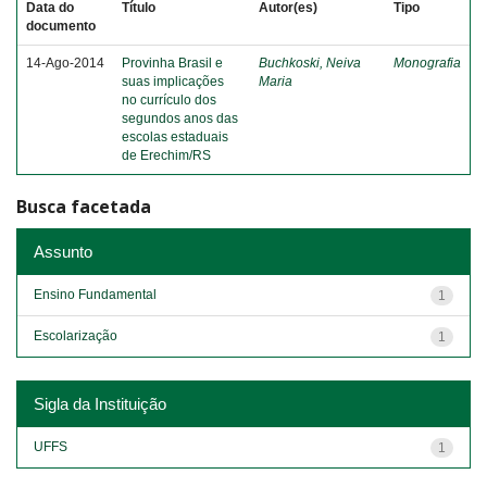
Data do
Título
Autor(es)
Tipo
documento
14-Ago-2014
Provinha Brasil e
Buchkoski, Neiva
Monografia
suas implicações
Maria
no currículo dos
segundos anos das
escolas estaduais
de Erechim/RS
Busca facetada
Assunto
Ensino Fundamental
1
Escolarização
1
Sigla da Instituição
UFFS
1