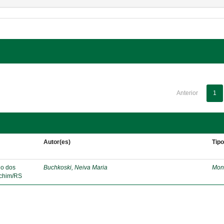
Anterior
1
Autor(es)
Tip
lo dos
Buchkoski, Neiva Maria
Mon
echim/RS