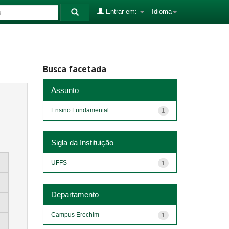
Entrar em:
Idioma
Busca facetada
Assunto
Ensino Fundamental
1
Sigla da Instituição
UFFS
1
Departamento
Campus Erechim
1