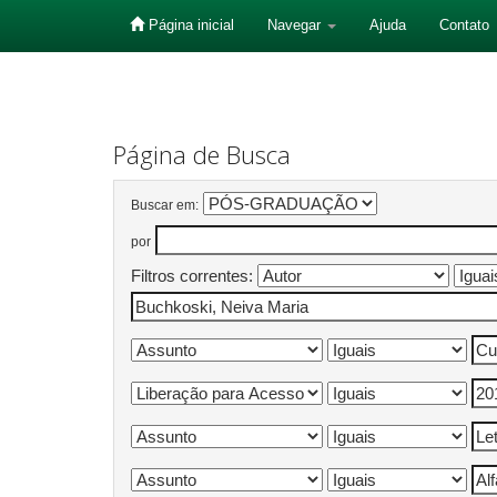
Página inicial
Navegar
Ajuda
Contato
Skip
navigation
Página de Busca
Buscar em:
por
Filtros correntes: