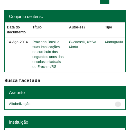
Conjunto de itens:
Data do
Título
Autor(es)
Tipo
documento
14-Ago-2014
Provinha Brasil e
Buchkoski, Neiva
Monografia
suas implicações
Maria
no currículo dos
segundos anos das
escolas estaduais
de Erechim/RS
Busca facetada
Assunto
Alfabetização
1
Instituição