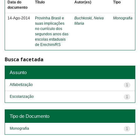
Data do
Título
Autor(es)
Tipo
documento
14-Ago-2014
Provinha Brasil e
Buchkoski, Neiva
Monografia
suas implicações
Maria
no currículo dos
segundos anos das
escolas estaduais
de Erechim/RS
Busca facetada
Assunto
Alfabetização
1
Escolarização
1
Tipo de Documento
Monografia
1