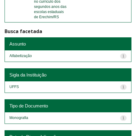
no currículo dos
segundos anos das
escolas estaduais
de Erechim/RS
Busca facetada
Assunto
Alfabetização
1
Sigla da Instituição
UFFS
1
Tipo de Documento
Monografia
1