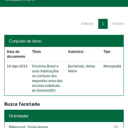
Anterior
1
Póximo
Conjunto de itens:
Data do
Título
Autor(es)
Tipo
documento
14-Ago-2014
Provinha Brasil e
Buchkoski, Neiva
Monografia
suas implicações
Maria
no currículo dos
segundos anos das
escolas estaduais
de Erechim/RS
Busca facetada
Orientador
Bittencourt, Zoraia Aguiar
1