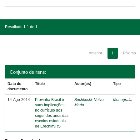
Resultado 1-1 de 1.
Anterior
1
Póximo
Conjunto de itens:
Data do
Título
Autor(es)
Tipo
documento
14-Ago-2014
Provinha Brasil e
Buchkoski, Neiva
Monografia
suas implicações
Maria
no currículo dos
segundos anos das
escolas estaduais
de Erechim/RS