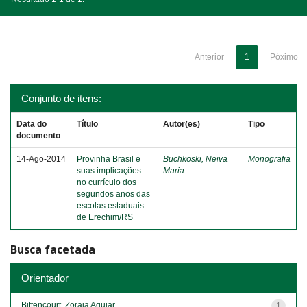
Anterior
1
Póximo
Conjunto de itens:
Data do
Título
Autor(es)
Tipo
documento
14-Ago-2014
Provinha Brasil e
Buchkoski, Neiva
Monografia
suas implicações
Maria
no currículo dos
segundos anos das
escolas estaduais
de Erechim/RS
Busca facetada
Orientador
Bittencourt, Zoraia Aguiar
1