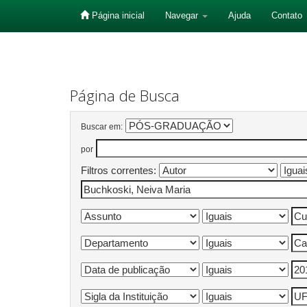
Página inicial
Navegar
Ajuda
Contato
Skip
navigation
Página de Busca
Buscar em:
por
Filtros correntes: