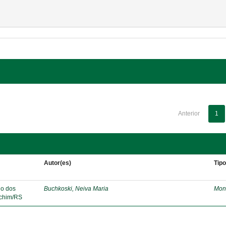
Anterior
1
Autor(es)
Tip
lo dos
Buchkoski, Neiva Maria
Mon
echim/RS