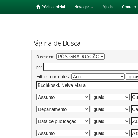
Página inicial
Navegar
Ajuda
Contato
Skip
navigation
Página de Busca
Buscar em:
por
Filtros correntes: