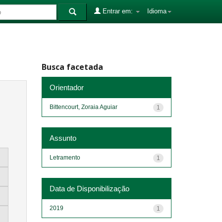
Entrar em:
Idioma
Busca facetada
Orientador
Bittencourt, Zoraia Aguiar
1
Assunto
Letramento
1
Data de Disponibilização
2019
1