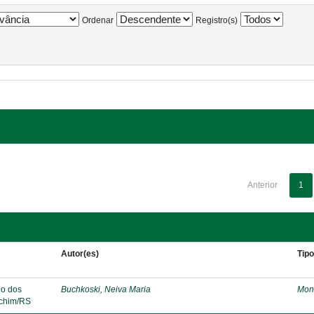
Ordenar
Registro(s)
Anterior
1
Autor(es)
Tip
lo dos
Buchkoski, Neiva Maria
Mon
echim/RS