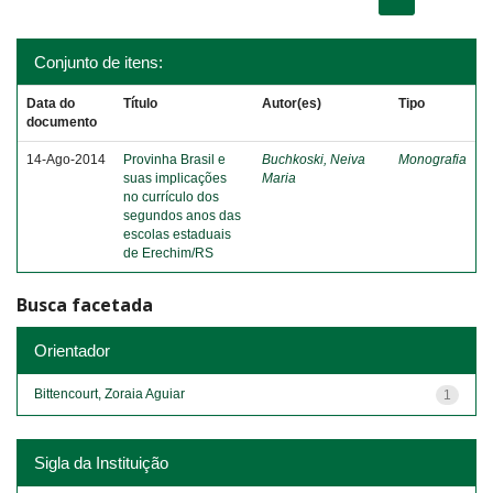
Conjunto de itens:
Data do
Título
Autor(es)
Tipo
documento
14-Ago-2014
Provinha Brasil e
Buchkoski, Neiva
Monografia
suas implicações
Maria
no currículo dos
segundos anos das
escolas estaduais
de Erechim/RS
Busca facetada
Orientador
Bittencourt, Zoraia Aguiar
1
Sigla da Instituição