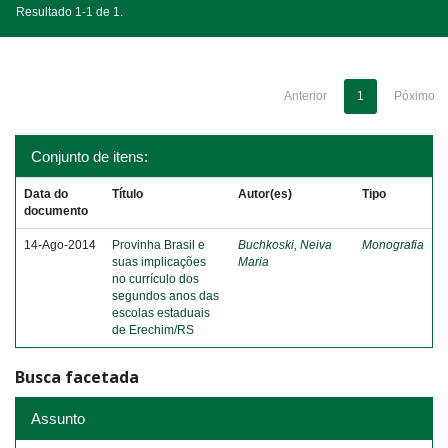
Resultado 1-1 de 1.
Anterior
1
Póximo
Conjunto de itens:
Data do
Título
Autor(es)
Tipo
documento
14-Ago-2014
Provinha Brasil e
Buchkoski, Neiva
Monografia
suas implicações
Maria
no currículo dos
segundos anos das
escolas estaduais
de Erechim/RS
Busca facetada
Assunto