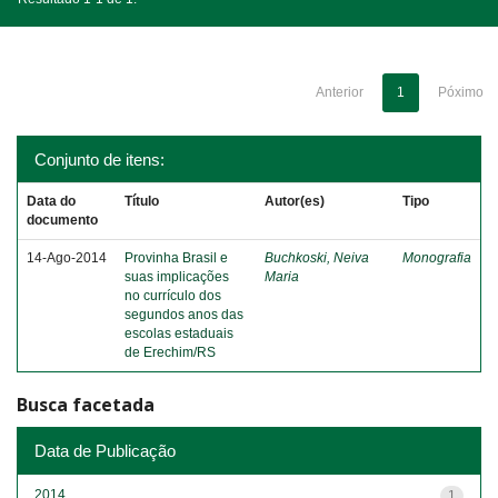
Anterior
1
Póximo
Conjunto de itens:
Data do
Título
Autor(es)
Tipo
documento
14-Ago-2014
Provinha Brasil e
Buchkoski, Neiva
Monografia
suas implicações
Maria
no currículo dos
segundos anos das
escolas estaduais
de Erechim/RS
Busca facetada
Data de Publicação
2014
1