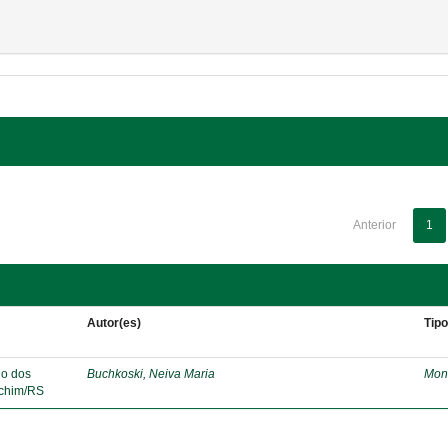
Anterior
1
Autor(es)
Tip
lo dos
Buchkoski, Neiva Maria
Mon
echim/RS