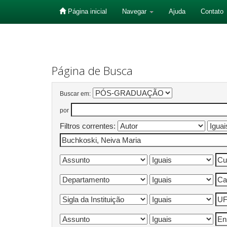
Página inicial
Navegar
Ajuda
Contato
Skip
navigation
Página de Busca
Buscar em:
por
Filtros correntes: