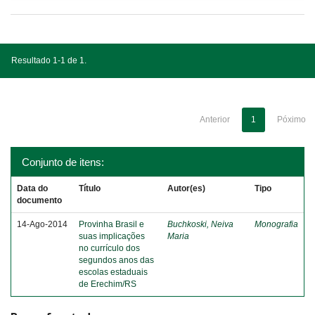
Resultado 1-1 de 1.
Anterior
1
Póximo
Conjunto de itens:
Data do
Título
Autor(es)
Tipo
documento
14-Ago-2014
Provinha Brasil e
Buchkoski, Neiva
Monografia
suas implicações
Maria
no currículo dos
segundos anos das
escolas estaduais
de Erechim/RS