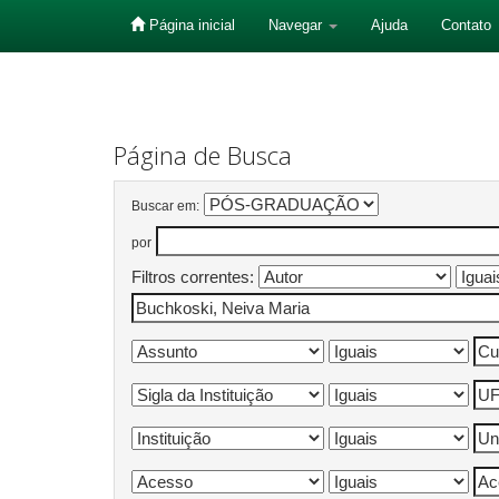
Página inicial
Navegar
Ajuda
Contato
Skip
navigation
Página de Busca
Buscar em:
por
Filtros correntes: