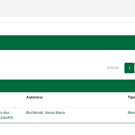
Anterior
1
Autor(es)
Tip
lo dos
Buchkoski, Neiva Maria
Mon
echim/RS