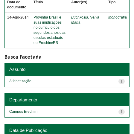
Data do
Título
Autor(es)
Tipo
documento
14-Ago-2014
Provinha Brasil e
Buchkoski, Neiva
Monografia
suas implicações
Maria
no currículo dos
segundos anos das
escolas estaduais
de Erechim/RS
Busca facetada
Assunto
Alfabetização
1
Departamento
Campus Erechim
1
Data de Publicação