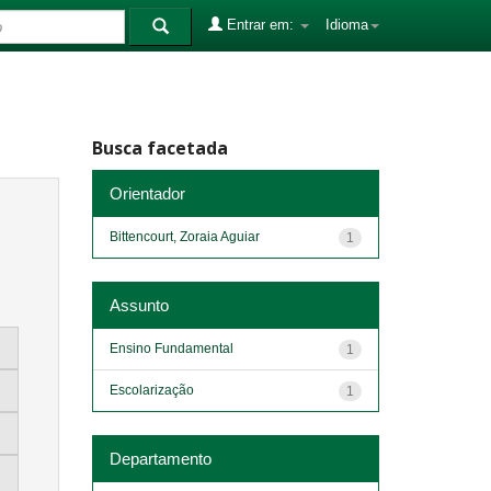
Entrar em:
Idioma
Busca facetada
Orientador
Bittencourt, Zoraia Aguiar
1
Assunto
Ensino Fundamental
1
Escolarização
1
Departamento