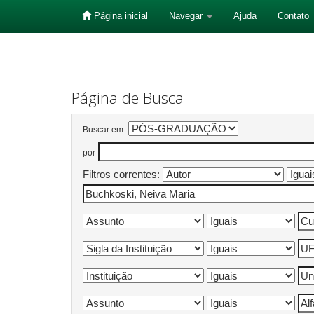
Página inicial
Navegar
Ajuda
Contato
Skip
navigation
Página de Busca
Buscar em:
por
Filtros correntes: