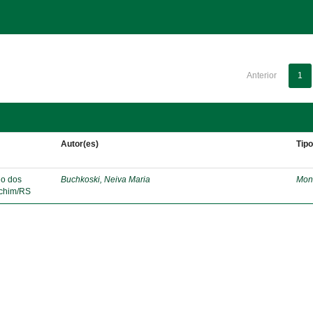
Anterior
1
Autor(es)
Tip
lo dos
Buchkoski, Neiva Maria
Mon
echim/RS