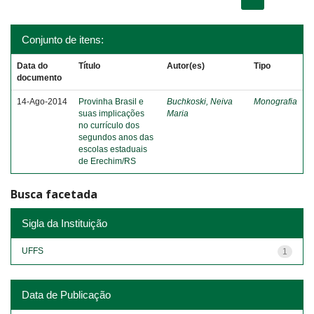
Conjunto de itens:
Data do
Título
Autor(es)
Tipo
documento
14-Ago-2014
Provinha Brasil e
Buchkoski, Neiva
Monografia
suas implicações
Maria
no currículo dos
segundos anos das
escolas estaduais
de Erechim/RS
Busca facetada
Sigla da Instituição
UFFS
1
Data de Publicação