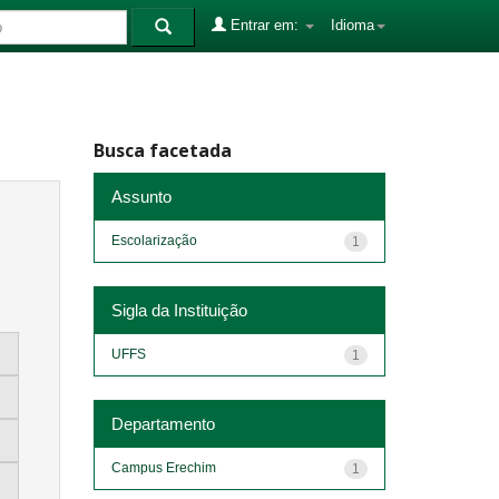
Entrar em:
Idioma
Busca facetada
Assunto
Escolarização
1
Sigla da Instituição
UFFS
1
Departamento
Campus Erechim
1