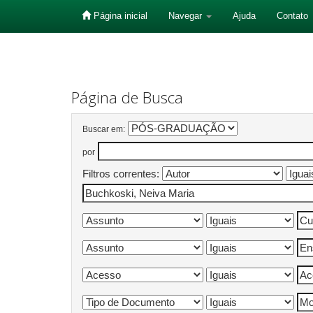
Página inicial
Navegar
Ajuda
Contato
Skip
navigation
Página de Busca
Buscar em:
por
Filtros correntes: