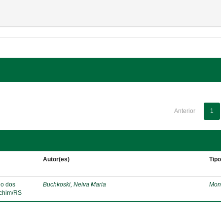
Anterior
1
Autor(es)
Tip
lo dos
Buchkoski, Neiva Maria
Mon
echim/RS