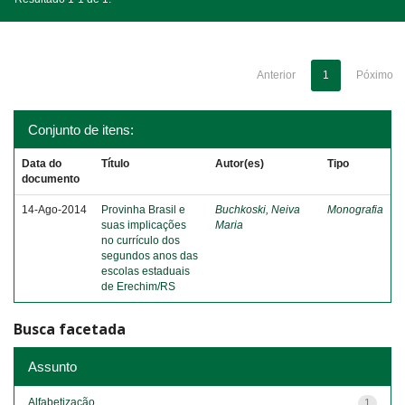
Anterior
1
Póximo
Conjunto de itens:
Data do
Título
Autor(es)
Tipo
documento
14-Ago-2014
Provinha Brasil e
Buchkoski, Neiva
Monografia
suas implicações
Maria
no currículo dos
segundos anos das
escolas estaduais
de Erechim/RS
Busca facetada
Assunto
Alfabetização
1