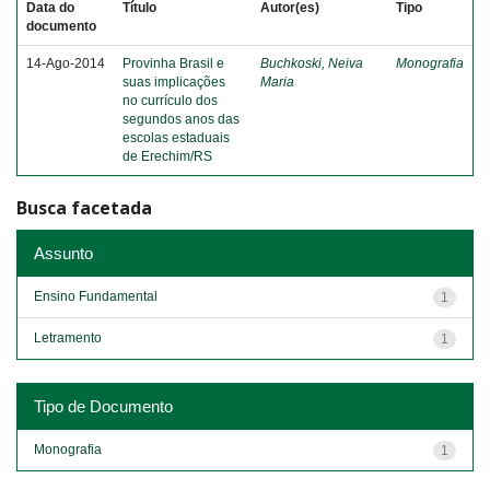
Data do
Título
Autor(es)
Tipo
documento
14-Ago-2014
Provinha Brasil e
Buchkoski, Neiva
Monografia
suas implicações
Maria
no currículo dos
segundos anos das
escolas estaduais
de Erechim/RS
Busca facetada
Assunto
Ensino Fundamental
1
Letramento
1
Tipo de Documento
Monografia
1