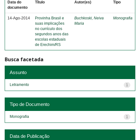
Data do
Título
Autor(es)
Tipo
documento
14-Ago-2014
Provinha Brasil e
Buchkoski, Neiva
Monografia
suas implicações
Maria
no currículo dos
segundos anos das
escolas estaduais
de Erechim/RS
Busca facetada
Assunto
Letramento
1
Tipo de Documento
Monografia
1
Data de Publicação