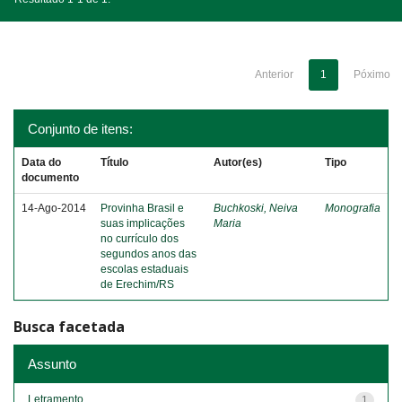
Anterior
1
Póximo
Conjunto de itens:
Data do
Título
Autor(es)
Tipo
documento
14-Ago-2014
Provinha Brasil e
Buchkoski, Neiva
Monografia
suas implicações
Maria
no currículo dos
segundos anos das
escolas estaduais
de Erechim/RS
Busca facetada
Assunto
Letramento
1