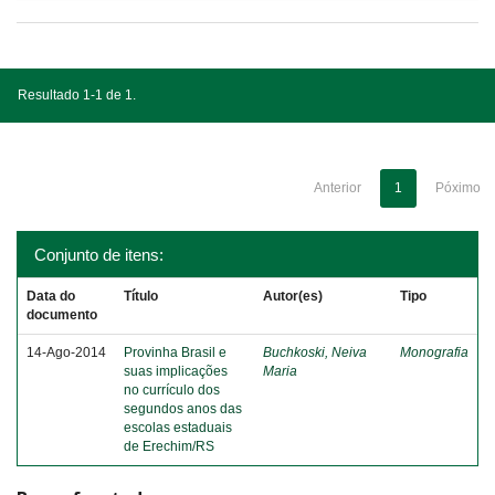
Resultado 1-1 de 1.
Anterior
1
Póximo
Conjunto de itens:
Data do
Título
Autor(es)
Tipo
documento
14-Ago-2014
Provinha Brasil e
Buchkoski, Neiva
Monografia
suas implicações
Maria
no currículo dos
segundos anos das
escolas estaduais
de Erechim/RS