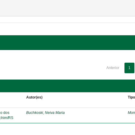
Anterior
1
Autor(es)
Tip
lo dos
Buchkoski, Neiva Maria
Mon
echim/RS