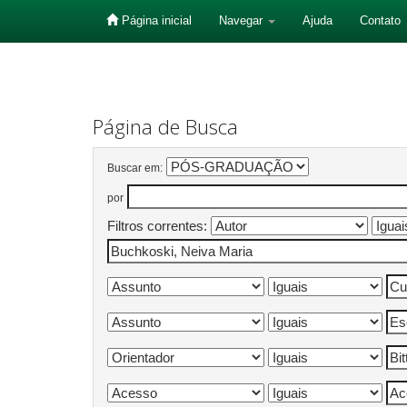
Página inicial
Navegar
Ajuda
Contato
Skip
navigation
Página de Busca
Buscar em:
por
Filtros correntes: