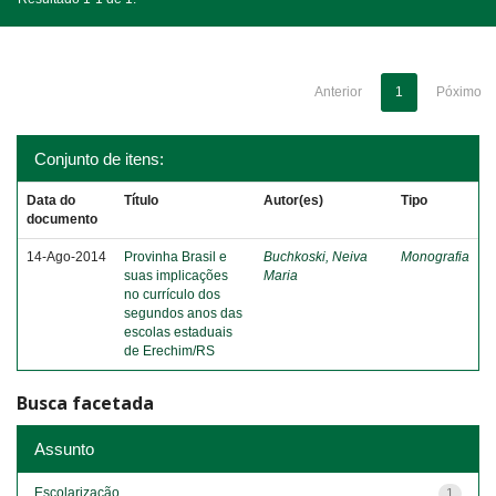
Anterior
1
Póximo
Conjunto de itens:
Data do
Título
Autor(es)
Tipo
documento
14-Ago-2014
Provinha Brasil e
Buchkoski, Neiva
Monografia
suas implicações
Maria
no currículo dos
segundos anos das
escolas estaduais
de Erechim/RS
Busca facetada
Assunto
Escolarização
1