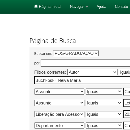
Página inicial
Navegar
Ajuda
Contato
Skip
navigation
Página de Busca
Buscar em:
por
Filtros correntes: