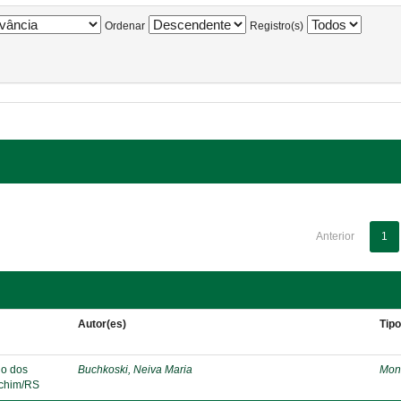
Ordenar
Registro(s)
Anterior
1
Autor(es)
Tip
lo dos
Buchkoski, Neiva Maria
Mon
echim/RS