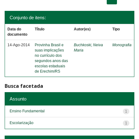
Conjunto de itens:
Data do
Título
Autor(es)
Tipo
documento
14-Ago-2014
Provinha Brasil e
Buchkoski, Neiva
Monografia
suas implicações
Maria
no currículo dos
segundos anos das
escolas estaduais
de Erechim/RS
Busca facetada
Assunto
Ensino Fundamental
1
Escolarização
1