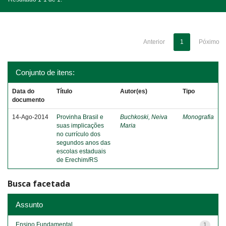
Anterior
1
Póximo
Conjunto de itens:
Data do
Título
Autor(es)
Tipo
documento
14-Ago-2014
Provinha Brasil e
Buchkoski, Neiva
Monografia
suas implicações
Maria
no currículo dos
segundos anos das
escolas estaduais
de Erechim/RS
Busca facetada
Assunto
Ensino Fundamental
1