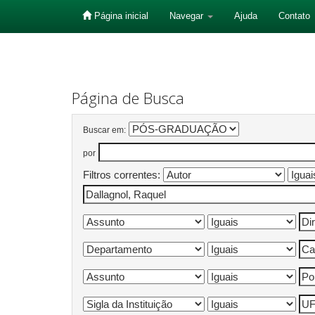
Página inicial
Navegar
Ajuda
Contato
Skip
navigation
Página de Busca
Buscar em:
por
Filtros correntes: