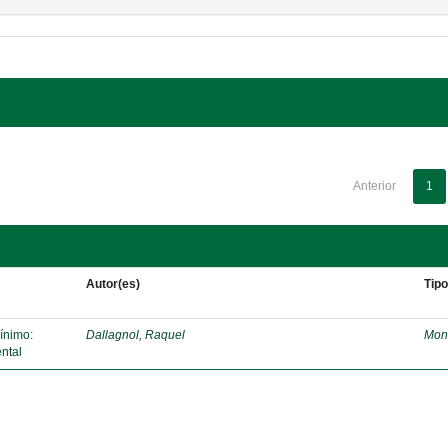
Anterior
1
Autor(es)
Tip
mínimo:
Dallagnol, Raquel
Mon
ntal