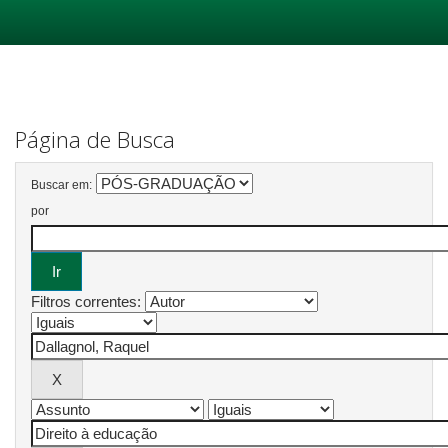
Skip
navigation
Página de Busca
Buscar em:
por
Filtros correntes: