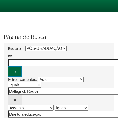
Skip
navigation
Página de Busca
Buscar em:
por
Filtros correntes: