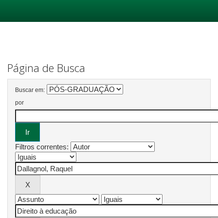
Skip
navigation
Página de Busca
Buscar em:
por
Filtros correntes: