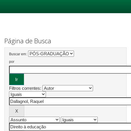
Skip
navigation
Página de Busca
Buscar em:
por
Filtros correntes: