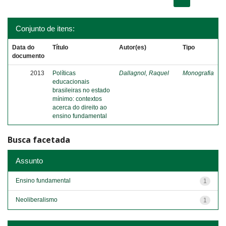
Conjunto de itens:
Data do
Título
Autor(es)
Tipo
documento
2013
Políticas
Dallagnol, Raquel
Monografia
educacionais
brasileiras no estado
mínimo: contextos
acerca do direito ao
ensino fundamental
Busca facetada
Assunto
Ensino fundamental
1
Neoliberalismo
1