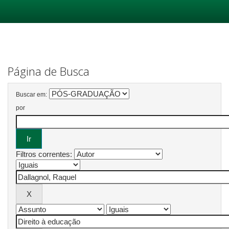
Skip
navigation
Página de Busca
Buscar em:
por
Filtros correntes: