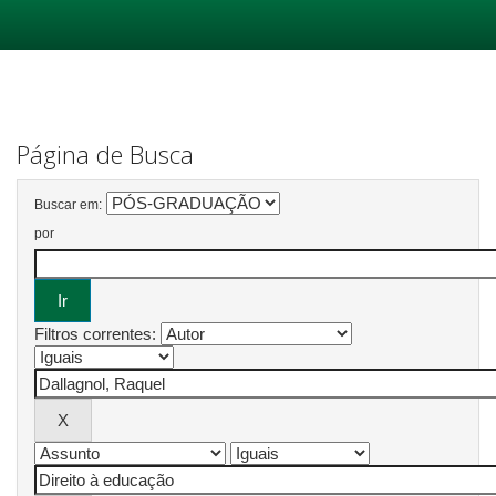
Skip
navigation
Página de Busca
Buscar em:
por
Filtros correntes: