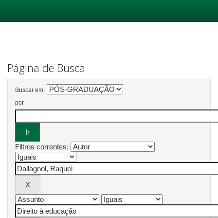
Skip
navigation
Página de Busca
Buscar em:
por
Filtros correntes: