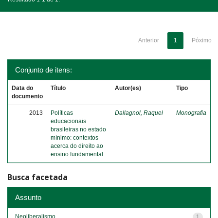
Anterior
1
Póximo
Conjunto de itens:
Data do
Título
Autor(es)
Tipo
documento
2013
Políticas
Dallagnol, Raquel
Monografia
educacionais
brasileiras no estado
mínimo: contextos
acerca do direito ao
ensino fundamental
Busca facetada
Assunto
Neoliberalismo
1