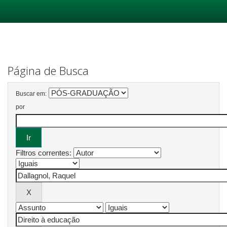
Skip
navigation
Página de Busca
Buscar em:
por
Filtros correntes: