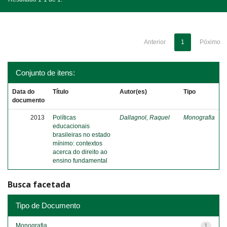
Anterior
1
Póximo
Conjunto de itens:
Data do
Título
Autor(es)
Tipo
documento
2013
Políticas
Dallagnol, Raquel
Monografia
educacionais
brasileiras no estado
mínimo: contextos
acerca do direito ao
ensino fundamental
Busca facetada
Tipo de Documento
Monografia
1