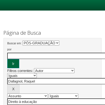
Skip
navigation
Página de Busca
Buscar em:
por
Filtros correntes: