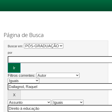
Skip
navigation
Página de Busca
Buscar em:
por
Filtros correntes: