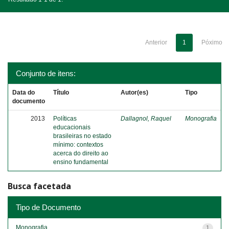
Anterior
1
Póximo
Conjunto de itens:
Data do
Título
Autor(es)
Tipo
documento
2013
Políticas
Dallagnol, Raquel
Monografia
educacionais
brasileiras no estado
mínimo: contextos
acerca do direito ao
ensino fundamental
Busca facetada
Tipo de Documento
Monografia
1