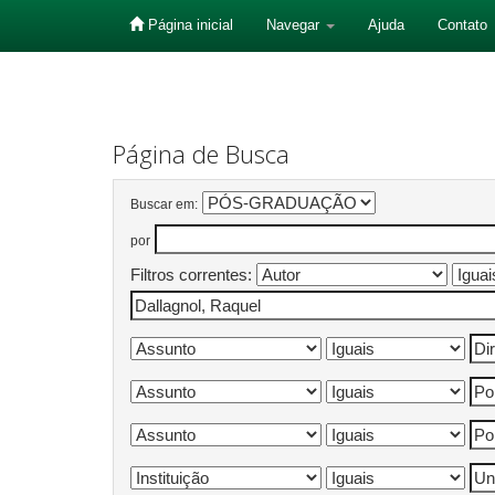
Página inicial
Navegar
Ajuda
Contato
Skip
navigation
Página de Busca
Buscar em:
por
Filtros correntes: