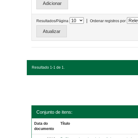
|
Resultados/Página
Ordenar registros por
Resultado 1-1 de 1.
Conjunto de itens:
Data do
Título
documento