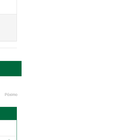
Póximo
o