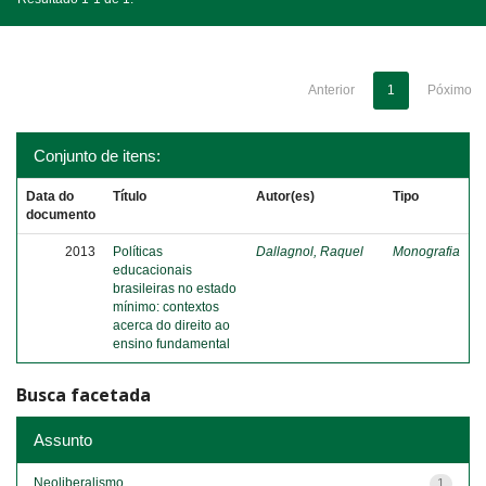
Anterior
1
Póximo
Conjunto de itens:
Data do
Título
Autor(es)
Tipo
documento
2013
Políticas
Dallagnol, Raquel
Monografia
educacionais
brasileiras no estado
mínimo: contextos
acerca do direito ao
ensino fundamental
Busca facetada
Assunto
Neoliberalismo
1