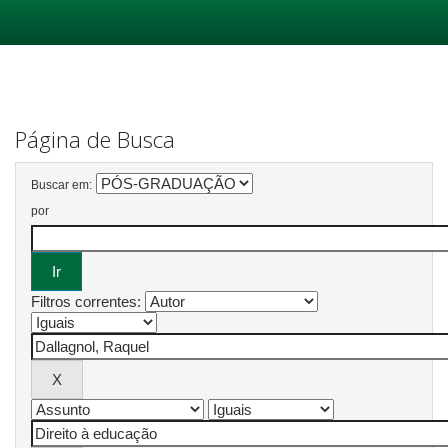
Skip
navigation
Página de Busca
Buscar em:
por
Filtros correntes: