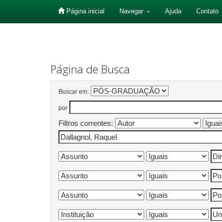
Página inicial
Navegar
Ajuda
Contato
Skip
navigation
Página de Busca
Buscar em:
por
Filtros correntes: