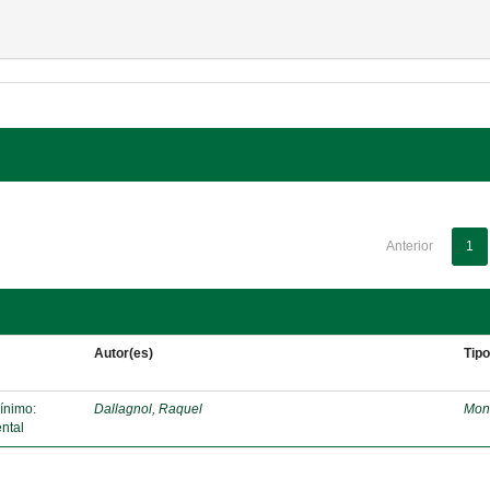
Anterior
1
Autor(es)
Tip
mínimo:
Dallagnol, Raquel
Mon
ntal