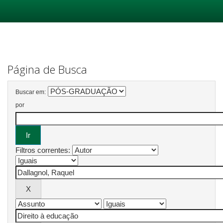
Skip
navigation
Página de Busca
Buscar em:
por
Filtros correntes: