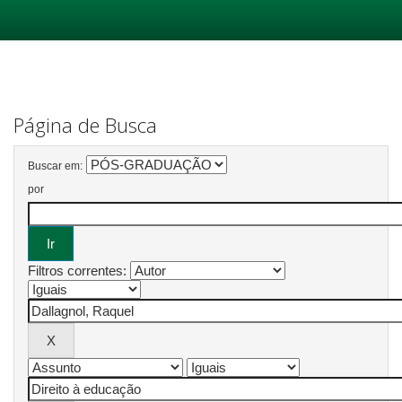
Skip
navigation
Página de Busca
Buscar em:
por
Filtros correntes: