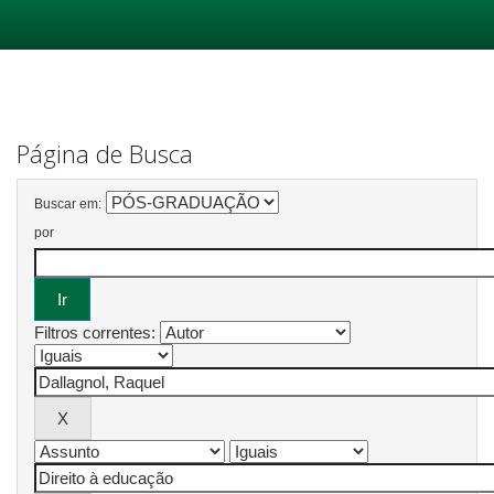
Skip
navigation
Página de Busca
Buscar em:
por
Filtros correntes: