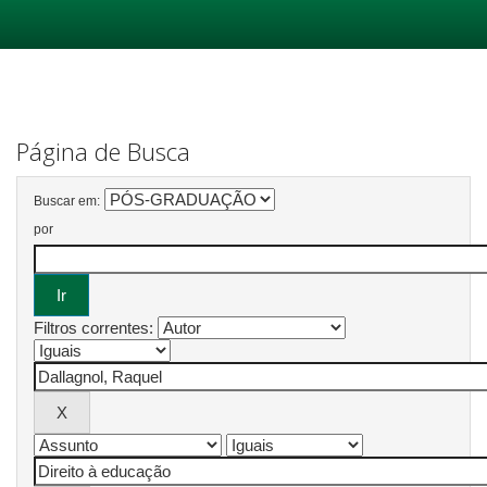
Skip
navigation
Página de Busca
Buscar em:
por
Filtros correntes: